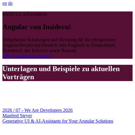
en
de
#ANGULARarchitects
Angular von Insidern!
Tiefgehende Schulungen und Beratung für Ihr erfolgreiches
Angular-Projekt auf Deutsch oder Englisch in Deutschland,
Österreich, der Schweiz sowie Remote.
Alle Angular Schulungen
Unterlagen und Beispiele zu aktuellen
Vorträgen
2026 / 07 - We Are Developers 2026
Manfred Steyer
Generative UI & AI-Assistants for Your Angular Solutions