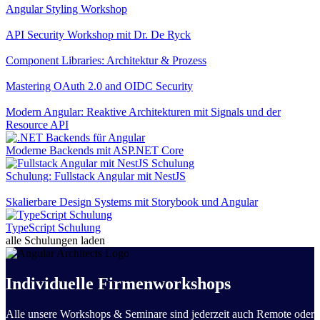
Angular Styling Workshop
API Security Workshop mit Dr. De Ryck
Component Libraries: Architektur & Prozess
Mastering OAuth 2.0 and OIDC Security
Modern Angular: Reaktive Architekturen mit Signals und der
Resource API
Moderne Backends mit ASP.NET Core
Schulung: Fullstack Angular mit NestJS
Skalierbare Design Systems mit Storybook und Angular
TypeScript Schulung
alle Schulungen laden
Individuelle Firmenworkshops
Alle unsere Workshops & Seminare sind jederzeit auch Remote oder