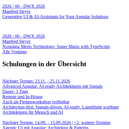
2026 / 06 - DWX 2026
Manfred Steyer
Generative UI & AI-Assistants for Your Angular Solutions
2026 / 06 - DWX 2026
Manfred Steyer
Nostalgia Meets Technology: Super Mario with TypeScript
Alle Vorträge
Schulungen in der Übersicht
Nächster Termin: 23.11. - 25.11.2026
Advanced Angular: AI-ready Architekturen mit Signals
Dauer: 3 Tage
Remote und In-House
Auch als Firmenworkshop verfügbar
Architecture-first. Signals-driven. AI-ready.
Langfristig wartbare
Architekturen für Mensch und AI
Nächster Termin: 14.09. - 15.09.2026 | +2 weitere Termine
Agentic UI mit Angular: Architektur & Patterns