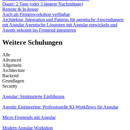
Dauer: 2 Tage (oder 3 längere Nachmittage)
Remote & In-house
Auch als Firmenworkshop verfügbar
Architektur, Integration und Patterns für agentische Anwendungen
mit Angular
Agentische Lösungen mit Angular entwickeln und
Agents gekonnt ins Frontend integrieren
Weitere Schulungen
Alle
Advanced
Allgemein
Architecture
Backend
Grundlagen
Security
Angular: Strukturierte Einführung
Agentic Engineering: Professionelle KI-Workflows für Angular
Micro Frontends mit Angular
Modern Angular Workshop