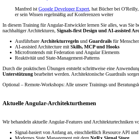
Manfred ist
Google Developer Expert
, hat Bücher bei O'Reill
er sein Wissen regelmäßig auf Konferenzen weiter
In diesem Training für Angular-Entwickler lernen Sie alles, was Sie
nachhaltiger Architekturen,
Signals-first Design und AI-assisted Ar
Ausführbare
Architekturregeln
und
Guardrails
für Mensche
AI-assisted Architecture mit
Skills, MCP und Hooks
Microfrontends mit Federation und Angular Elements
Reaktivität und State-Management-Patterns
Durch die praktischen Übungen entsteht schrittweise eine Anwendun
Unterstützung
bearbeitet werden. Architektonische Guardrails sorgen
Optional – Remote-Workshops: Alle unsere Trainings und Beratungs
Aktuelle Angular-Architekturthemen
Wir behandeln aktuelle Angular-Features und Architekturtechniken v
Signal-basiert von Anfang an, einschließlich Resource API un
Modernes State Management mit dem
NgRx Signal Store