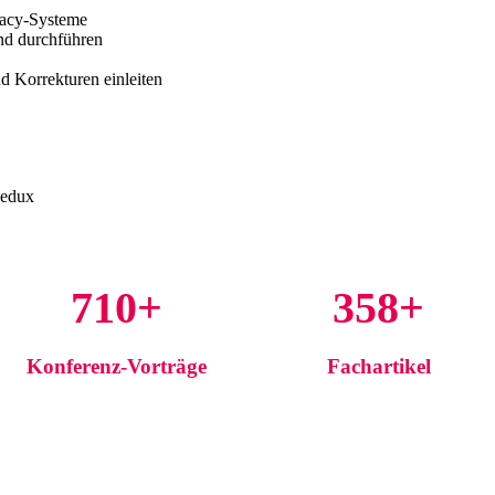
gacy-Systeme
nd durchführen
d Korrekturen einleiten
Redux
710+
358+
Konferenz-Vorträge
Fachartikel