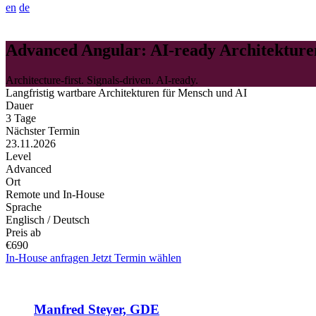
en
de
Advanced Angular: AI-ready Architekturen
Architecture-first. Signals-driven. AI-ready.
Langfristig wartbare Architekturen für Mensch und AI
Dauer
3 Tage
Nächster Termin
23.11.2026
Level
Advanced
Ort
Remote und In-House
Sprache
Englisch / Deutsch
Preis ab
€690
In-House anfragen
Jetzt Termin wählen
Manfred Steyer, GDE