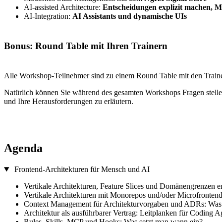
AI-assisted Architecture:
Entscheidungen explizit machen, M
AI-Integration:
AI Assistants und dynamische UIs
Bonus: Round Table mit Ihren Trainern
Alle Workshop-Teilnehmer sind zu einem Round Table mit den Train
Natürlich können Sie während des gesamten Workshops Fragen stellen.
und Ihre Herausforderungen zu erläutern.
Agenda
Frontend-Architekturen für Mensch und AI
Vertikale Architekturen, Feature Slices und Domänengrenzen 
Vertikale Architekturen mit Monorepos und/oder Microfrontend
Context Management für Architekturvorgaben und ADRs: Was i
Architektur als ausführbarer Vertrag: Leitplanken für Coding A
Rules, Skills, MCP und Hooks: Was setzt man wann ein?