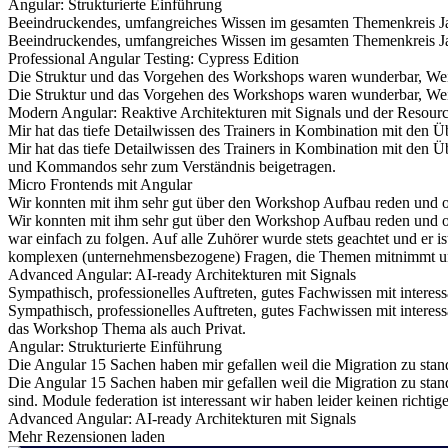
Angular: Strukturierte Einführung
Beeindruckendes, umfangreiches Wissen im gesamten Themenkreis Java
Beeindruckendes, umfangreiches Wissen im gesamten Themenkreis Java
Professional Angular Testing: Cypress Edition
Die Struktur und das Vorgehen des Workshops waren wunderbar, Weite
Die Struktur und das Vorgehen des Workshops waren wunderbar, Weite
Modern Angular: Reaktive Architekturen mit Signals und der Resour
Mir hat das tiefe Detailwissen des Trainers in Kombination mit den 
Mir hat das tiefe Detailwissen des Trainers in Kombination mit den
und Kommandos sehr zum Verständnis beigetragen.
Micro Frontends mit Angular
Wir konnten mit ihm sehr gut über den Workshop Aufbau reden und 
Wir konnten mit ihm sehr gut über den Workshop Aufbau reden und 
war einfach zu folgen. Auf alle Zuhörer wurde stets geachtet und er is
komplexen (unternehmensbezogene) Fragen, die Themen mitnimmt und 
Advanced Angular: AI-ready Architekturen mit Signals
Sympathisch, professionelles Auftreten, gutes Fachwissen mit interess
Sympathisch, professionelles Auftreten, gutes Fachwissen mit interes
das Workshop Thema als auch Privat.
Angular: Strukturierte Einführung
Die Angular 15 Sachen haben mir gefallen weil die Migration zu stand
Die Angular 15 Sachen haben mir gefallen weil die Migration zu stan
sind. Module federation ist interessant wir haben leider keinen richtig
Advanced Angular: AI-ready Architekturen mit Signals
Mehr Rezensionen laden