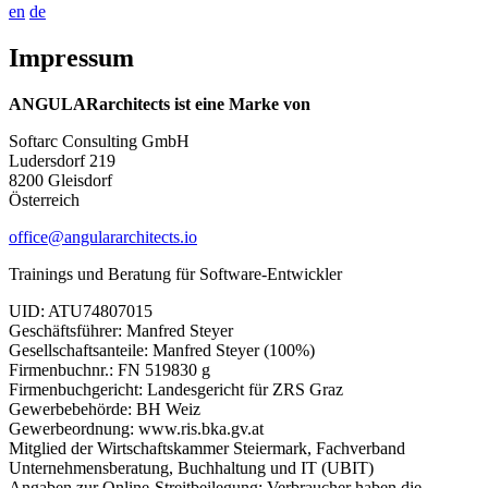
en
de
Impressum
ANGULARarchitects ist eine Marke von
Softarc Consulting GmbH
Ludersdorf 219
8200 Gleisdorf
Österreich
office@angulararchitects.io
Trainings und Beratung für Software-Entwickler
UID: ATU74807015
Geschäftsführer: Manfred Steyer
Gesellschaftsanteile: Manfred Steyer (100%)
Firmenbuchnr.: FN 519830 g
Firmenbuchgericht: Landesgericht für ZRS Graz
Gewerbebehörde: BH Weiz
Gewerbeordnung: www.ris.bka.gv.at
Mitglied der Wirtschaftskammer Steiermark, Fachverband
Unternehmensberatung, Buchhaltung und IT (UBIT)
Angaben zur Online-Streitbeilegung: Verbraucher haben die