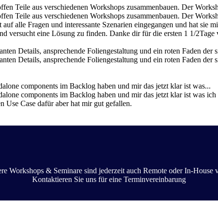
offen Teile aus verschiedenen Workshops zusammenbauen. Der Worksho
offen Teile aus verschiedenen Workshops zusammenbauen. Der Worksho
t auf alle Fragen und interessante Szenarien eingegangen und hat sie mit
versucht eine Lösung zu finden. Danke dir für die ersten 1 1/2Tage 
anten Details, ansprechende Foliengestaltung und ein roten Faden der s
santen Details, ansprechende Foliengestaltung und ein roten Faden der s
alone components im Backlog haben und mir das jetzt klar ist was...
dalone components im Backlog haben und mir das jetzt klar ist was ic
en Use Case dafür aber hat mir gut gefallen.
ere Workshops & Seminare sind jederzeit auch Remote oder In-House v
Kontaktieren Sie uns für eine Terminvereinbarung