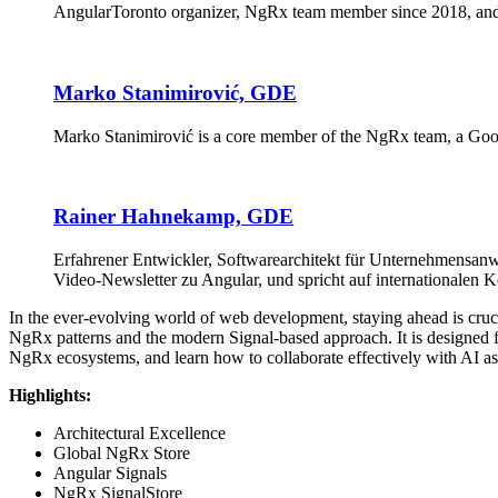
AngularToronto organizer, NgRx team member since 2018, and a
Marko Stanimirović, GDE
Marko Stanimirović is a core member of the NgRx team, a Goog
Rainer Hahnekamp, GDE
Erfahrener Entwickler, Softwarearchitekt für Unternehmensa
Video-Newsletter zu Angular, und spricht auf internationalen 
In the ever-evolving world of web development, staying ahead is cruc
NgRx patterns and the modern Signal-based approach. It is designed f
NgRx ecosystems, and learn how to collaborate effectively with AI as
Highlights:
Architectural Excellence
Global NgRx Store
Angular Signals
NgRx SignalStore