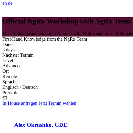
en
de
Official NgRx Workshop with NgRx Tea
Master State Management in Angular with NgRx patterns and Signals
First-Hand Knowledge from the NgRx Team
Dauer
3 days
Nächster Termin
Level
Advanced
Ort
Remote
Sprache
Englisch / Deutsch
Preis ab
€0
In-House anfragen
Jetzt Termin wählen
Alex Okrushko, GDE