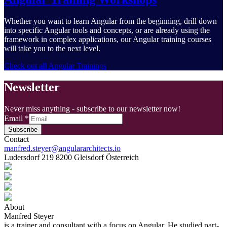
Whether you want to learn Angular from the beginning, drill down
into specific Angular tools and concepts, or are already using the
framework in complex applications, our Angular training courses
will take you to the next level.
Check out all Angular Trainings
Newsletter
Never miss anything - subscribe to our newsletter now!
Email
*
Subscribe
Contact
manfred.steyer@angulararchitects.io
Ludersdorf 219 8200 Gleisdorf Österreich
About
Manfred Steyer
is a trainer and consultant with a focus on Angular. He studied part-