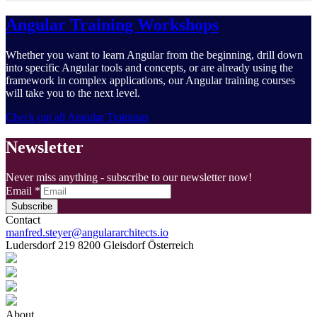
Angular Training Workshops
Whether you want to learn Angular from the beginning, drill down
into specific Angular tools and concepts, or are already using the
framework in complex applications, our Angular training courses
will take you to the next level.
Check out all Angular Trainings
Newsletter
Never miss anything - subscribe to our newsletter now!
Email
*
Subscribe
Contact
manfred.steyer@angulararchitects.io
Ludersdorf 219 8200 Gleisdorf Österreich
About