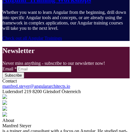
Whether you want to learn Angular from the beginning, drill down
into specific Angular tools and concepts, or are already using the
framework in complex applications, our Angular training courses
will take you to the next level.
Check out all Angular Trainings
Newsletter
Never miss anything - subscribe to our newsletter now!
Email
*
Subscribe
Contact
manfred.steyer@angulararchitects.io
Ludersdorf 219 8200 Gleisdorf Österreich
About
Manfred Steyer
is a trainer and consultant with a focus on Angular. He studied part-