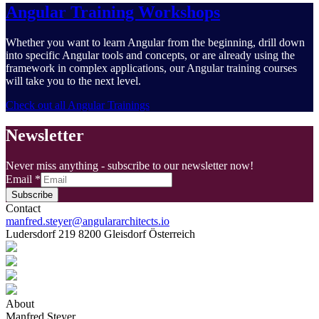
Angular Training Workshops
Whether you want to learn Angular from the beginning, drill down
into specific Angular tools and concepts, or are already using the
framework in complex applications, our Angular training courses
will take you to the next level.
Check out all Angular Trainings
Newsletter
Never miss anything - subscribe to our newsletter now!
Email
*
Subscribe
Contact
manfred.steyer@angulararchitects.io
Ludersdorf 219 8200 Gleisdorf Österreich
About
Manfred Steyer