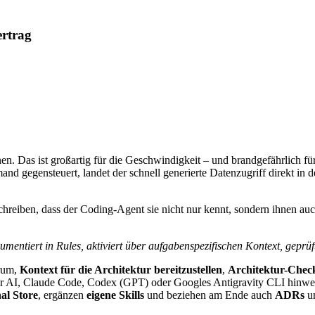
ertrag
en. Das ist großartig für die Geschwindigkeit – und brandgefährlich fü
niemand gegensteuert, landet der schnell generierte Datenzugriff dire
hreiben, dass der Coding-Agent sie nicht nur kennt, sondern ihnen auch
umentiert in Rules, aktiviert über aufgabenspezifischen Kontext, geprüf
arum,
Kontext für die Architektur bereitzustellen
,
Architektur-Check
 AI, Claude Code, Codex (GPT) oder Googles Antigravity CLI hinweg 
al Store
, ergänzen
eigene Skills
und beziehen am Ende auch
ADRs
un