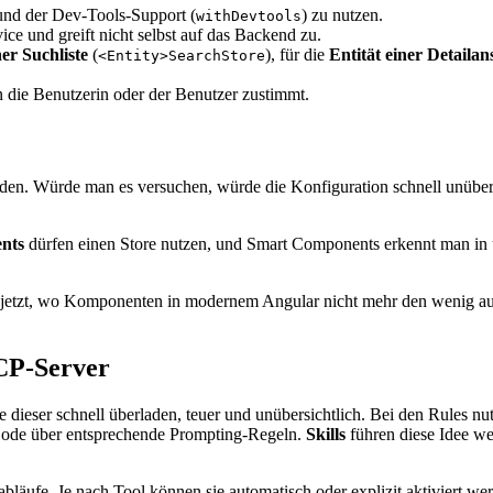
nd der Dev-Tools-Support (
) zu nutzen.
withDevtools
ice und greift nicht selbst auf das Backend zu.
ner Suchliste
(
), für die
Entität einer Detailan
<Entity>SearchStore
n die Benutzerin oder der Benutzer zustimmt.
bilden. Würde man es versuchen, würde die Konfiguration schnell unüb
nts
dürfen einen Store nutzen, und Smart Components erkennt man in 
de jetzt, wo Komponenten in modernem Angular nicht mehr den wenig au
MCP-Server
ser schnell überladen, teuer und unübersichtlich. Bei den Rules nutze
 Code über entsprechende Prompting-Regeln.
Skills
führen diese Idee we
läufe. Je nach Tool können sie automatisch oder explizit aktiviert werd