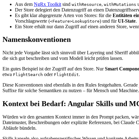
Aus dem
NgRx Toolkit
sind
,
u
withResource
withMutations
Der Store delegiert den Datenzugriff an einen Datenzugriffsserv
Es gibt klar abgegrenzte Arten von Stores: für die
Entitäten ei
Vorschlagswerte (
) und für
UI-State
.
<Feature>LookupStore
Ein Store erhält nur dann Zugriff auf einen anderen Store, wen
Namenskonventionen
Nicht jede Vorgabe lässt sich sinnvoll über Layering und Sheriff ab
die sich gut beschreiben und vom Modell leicht prüfen lassen.
Ein gutes Beispiel ist der Zugriff auf den Store. Nur
Smart Compone
etwa
oder
.
FlightSearch
FlightEdit
Diese Konventionen sind ebenfalls in den Rules festgehalten. Gera
Suffixe für solche Semantiken zu nutzen – für Mensch und Maschine.
Kontext bei Bedarf: Angular Skills und 
Würden wir den gesamten Kontext immer in den Prompt packen, wäre die
Dateimuster, Beschreibungen oder explizite Referenzen, bei Claude
Abläufe bündeln.
Skills kapseln also aufgabenspezifisches Wissen und konkrete Arbeitsab