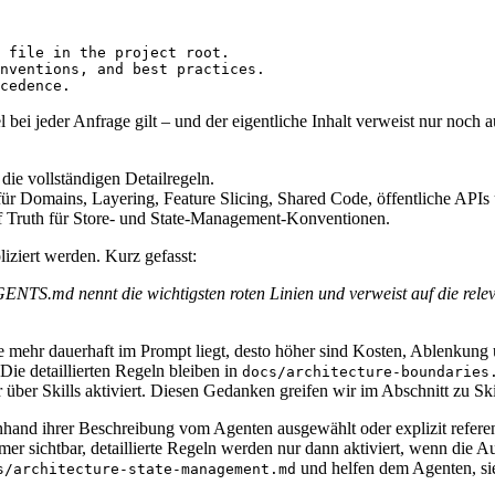
 file in the project root.

nventions, and best practices.

cedence.
 bei jeder Anfrage gilt – und der eigentliche Inhalt verweist nur noch 
die vollständigen Detailregeln.
 für Domains, Layering, Feature Slicing, Shared Code, öffentliche APIs
of Truth für Store- und State-Management-Konventionen.
iziert werden. Kurz gefasst:
GENTS.md nennt die wichtigsten roten Linien und verweist auf die rele
Je mehr dauerhaft im Prompt liegt, desto höher sind Kosten, Ablenkun
Die detaillierten Regeln bleiben in
docs/architecture-boundaries
über Skills aktiviert. Diesen Gedanken greifen wir im Abschnitt zu Ski
 anhand ihrer Beschreibung vom Agenten ausgewählt oder explizit refer
er sichtbar, detaillierte Regeln werden nur dann aktiviert, wenn die A
und helfen dem Agenten, si
s/architecture-state-management.md