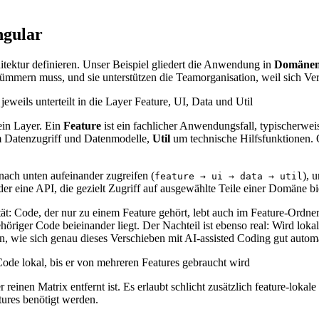
ngular
itektur definieren. Unser Beispiel gliedert die Anwendung in
Domäne
mmern muss, und sie unterstützen die Teamorganisation, weil sich Vera
 ein Layer. Ein
Feature
ist ein fachlicher Anwendungsfall, typischerwe
 Datenzugriff und Datenmodelle,
Util
um technische Hilfsfunktionen. 
nach unten aufeinander zugreifen (
), 
feature → ui → data → util
 eine API, die gezielt Zugriff auf ausgewählte Teile einer Domäne bie
ität: Code, der nur zu einem Feature gehört, lebt auch im Feature-Ordn
öriger Code beieinander liegt. Der Nachteil ist ebenso real: Wird lokal
 wie sich genau dieses Verschieben mit AI-assisted Coding gut automat
reinen Matrix entfernt ist. Es erlaubt schlicht zusätzlich feature-lokale
ures benötigt werden.