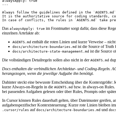
alwaysApply: true

---

Always follow the guidelines defined in the `AGENTS.md`
It is the authoritative source for coding standards, co
In case of conflicts, the rules in `AGENTS.md` take pre
Das
im Frontmatter sorgt dafür, dass diese Regel
alwaysApply: true
einzelnen Artefakte ab:
enthält die roten Linien und kurze Verweise – nicht 
AGENTS.md
ist die Source of Truth
docs/architecture-boundaries.md
ist die Source 
docs/architecture-state-management.md
Die vollständigen Detailregeln sollen also nicht in der
dupl
AGENTS.md
Docs enthalten die verbindlichen Architektur- und Coding-Regeln. A
herangezogen, wenn die jeweilige Aufgabe ihn benötigt.
Dahinter steckt eine bewusste Entscheidung über die Kontextgröße: 
kurze Always-on-Regeln in die
bzw. in always-on Rules. 
AGENTS.md
bei passenden Aufgaben gelesen oder über Rules, Prompts oder später 
In Cursor können Rules dauerhaft gelten, über Dateimuster greifen,
aufgabenspezifischer Kontextsteuerung: Kurze rote Linien bleiben imm
auf
und
.cursor/rules
docs/architecture-boundaries.md
doc