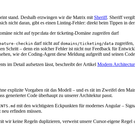
 Sprint stand. Deshalb erzwingen wir die Matrix mit
Sheriff
. Sheriff verg
ich nicht daran, gibt es einen Linting-Fehler: direkt beim Tippen in d
darf nicht auf
zugreifen,
eature-checkin
domains/ticketing/data
ten Schritt – denn ein solcher Fehler ist nicht nur Feedback für Entwi
sehen, wie der Coding-Agent diese Meldung aufgreift und seinen Code s
s im Detail aufsetzen lässt, beschreibt der Artikel
Modern Architecture
ne explizite Vorgaben rät das Modell – und es rät im Zweifel den Main
ass generierter Code überhaupt zu unserer Architektur passt.
mit den wichtigsten Eckpunkten für modernes Angular – Sign
ENTS.md
t neu erfinden müssen.
it wir keine Regeln duplizieren, verweist unsere Cursor-eigene Regel