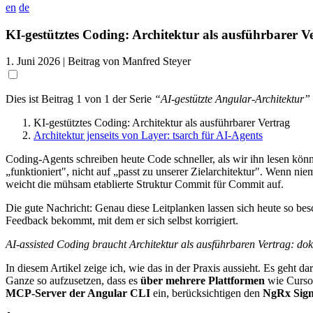
en
de
KI-gestütztes Coding: Architektur als ausführbarer V
1. Juni 2026
| Beitrag von Manfred Steyer
Dies ist Beitrag 1 von 1 der Serie
“AI-gestützte Angular-Architektur”
KI-gestütztes Coding: Architektur als ausführbarer Vertrag
Architektur jenseits von Layer: tsarch für AI-Agents
Coding-Agents schreiben heute Code schneller, als wir ihn lesen könn
„funktioniert", nicht auf „passt zu unserer Zielarchitektur". Wenn 
weicht die mühsam etablierte Struktur Commit für Commit auf.
Die gute Nachricht: Genau diese Leitplanken lassen sich heute so besc
Feedback bekommt, mit dem er sich selbst korrigiert.
AI-assisted Coding braucht Architektur als ausführbaren Vertrag: dok
In diesem Artikel zeige ich, wie das in der Praxis aussieht. Es geht d
Ganze so aufzusetzen, dass es
über mehrere Plattformen
wie Cursor
MCP-Server der Angular CLI
ein, berücksichtigen den
NgRx Sign