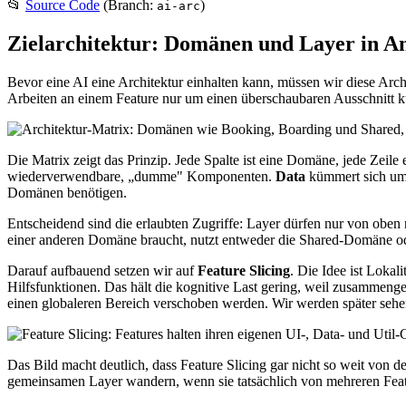
📂
Source Code
(Branch:
)
ai-arc
Zielarchitektur: Domänen und Layer in A
Bevor eine AI eine Architektur einhalten kann, müssen wir diese Arch
Arbeiten an einem Feature nur um einen überschaubaren Ausschnitt kü
Die Matrix zeigt das Prinzip. Jede Spalte ist eine Domäne, jede Zeile
wiederverwendbare, „dumme" Komponenten.
Data
kümmert sich um
Domänen benötigen.
Entscheidend sind die erlaubten Zugriffe: Layer dürfen nur von oben 
einer anderen Domäne braucht, nutzt entweder die Shared-Domäne oder
Darauf aufbauend setzen wir auf
Feature Slicing
. Die Idee ist Lokal
Hilfsfunktionen. Das hält die kognitive Last gering, weil zusammengeh
einen globaleren Bereich verschoben werden. Wir werden später sehen,
Das Bild macht deutlich, dass Feature Slicing gar nicht so weit von der 
gemeinsamen Layer wandern, wenn sie tatsächlich von mehreren Feat