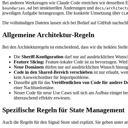
Bei anderen Werkzeugen wie Claude Code erreichen wir denselben Eff
bei strukturellen Änderungen und
boundaries.md
docs/architect
jeweiligen Aufgabe herangezogen. Die konkrete Umsetzung über
CL
Die vollständigen Dateien lassen sich bei Bedarf auf GitHub nachsch
Allgemeine Architektur-Regeln
Bei den Architekturregeln ist entscheidend, dass wir die heiklen Stel
Die
Sheriff-Konfiguration
darf nur auf ausdrücklichen Wunsch 
Feature Slicing:
Feature-lokaler Code ist zu bevorzugen. Wird e
Neue Domänen
dürfen nur auf ausdrücklichen Wunsch hinzug
Code in den Shared-Bereich verschieben
ist nur erlaubt, we
kein Ausweichordner für Importprobleme.
Dasselbe gilt für das
Veröffentlichen von Code für andere 
einer Nachbardomäne.
Neuer Code für neue Use Cases soll sich am Aufbau einiger bere
überraschend effektiv erwiesen.
Spezifische Regeln für State Management
Auch die Regeln für den Signal Store sind explizit. Sie geben unter a