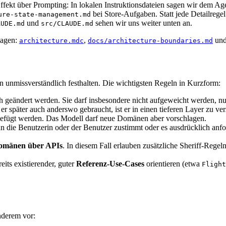
ekt über Prompting: In lokalen Instruktionsdateien sagen wir dem Ag
bei Store-Aufgaben. Statt jede Detailregel
ure-state-management.md
und
sehen wir uns weiter unten an.
AUDE.md
src/CLAUDE.md
lagen:
,
un
architecture.mdc
docs/architecture-boundaries.md
len unmissverständlich festhalten. Die wichtigsten Regeln in Kurzform:
geändert werden. Sie darf insbesondere nicht aufgeweicht werden, nur 
r später auch anderswo gebraucht, ist er in einen tieferen Layer zu ve
efügt werden. Das Modell darf neue Domänen aber vorschlagen.
nn die Benutzerin oder der Benutzer zustimmt oder es ausdrücklich anfor
Domänen über APIs
. In diesem Fall erlauben zusätzliche Sheriff-Regel
its existierender, guter
Referenz-Use-Cases
orientieren (etwa
Flight
nderem vor: