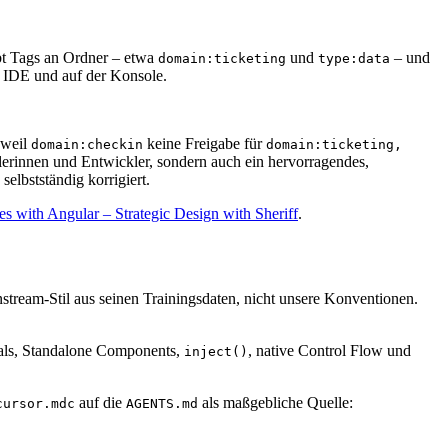
ibt Tags an Ordner – etwa
und
– und
domain:ticketing
type:data
er IDE und auf der Konsole.
 weil
keine Freigabe für
domain:checkin
domain:ticketing,
cklerinnen und Entwickler, sondern auch ein hervorragendes,
elbstständig korrigiert.
s with Angular – Strategic Design with Sheriff
.
stream-Stil aus seinen Trainingsdaten, nicht unsere Konventionen.
als, Standalone Components,
, native Control Flow und
inject()
auf die
als maßgebliche Quelle:
cursor.mdc
AGENTS.md