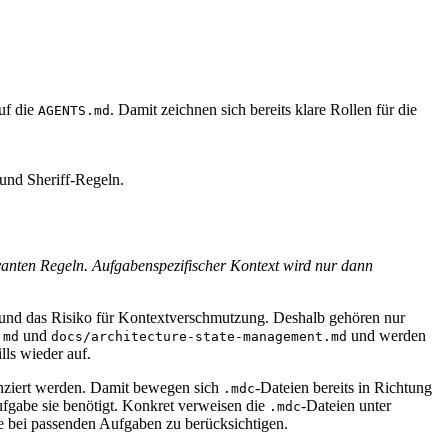
auf die
. Damit zeichnen sich bereits klare Rollen für die
AGENTS.md
 und Sheriff-Regeln.
vanten Regeln. Aufgabenspezifischer Kontext wird nur dann
g und das Risiko für Kontextverschmutzung. Deshalb gehören nur
und
und werden
.md
docs/architecture-state-management.md
lls wieder auf.
enziert werden. Damit bewegen sich
-Dateien bereits in Richtung
.mdc
ufgabe sie benötigt. Konkret verweisen die
-Dateien unter
.mdc
e bei passenden Aufgaben zu berücksichtigen.