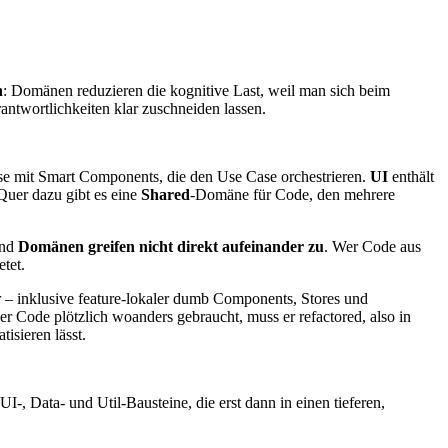
n
: Domänen reduzieren die kognitive Last, weil man sich beim
ntwortlichkeiten klar zuschneiden lassen.
ise mit Smart Components, die den Use Case orchestrieren.
UI
enthält
Quer dazu gibt es eine
Shared
-Domäne für Code, den mehrere
und
Domänen greifen nicht direkt aufeinander zu
. Wer Code aus
tet.
er – inklusive feature-lokaler dumb Components, Stores und
er Code plötzlich woanders gebraucht, muss er refactored, also in
isieren lässt.
 UI-, Data- und Util-Bausteine, die erst dann in einen tieferen,