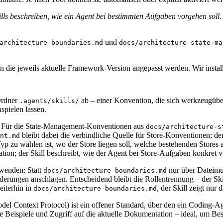
ills beschreiben, wie ein Agent bei bestimmten Aufgaben vorgehen soll
und
architecture-boundaries.md
docs/architecture-state-ma
an die jeweils aktuelle Framework-Version angepasst werden. Wir install
rdner
ab – einer Konvention, die sich werkzeugüber
.agents/skills/
nspielen lassen.
n. Für die State-Management-Konventionen aus
docs/architecture-s
bleibt dabei die verbindliche Quelle für Store-Konventionen; der
nt.md
-Typ zu wählen ist, wo der Store liegen soll, welche bestehenden Stor
ation; der Skill beschreibt, wie der Agent bei Store-Aufgaben konkret v
nwenden: Statt
nur über Dateimus
docs/architecture-boundaries.md
derungen anschlagen. Entscheidend bleibt die Rollentrennung – der Skil
eiterhin in
, der Skill zeigt nur 
docs/architecture-boundaries.md
el Context Protocol) ist ein offener Standard, über den ein Coding-A
Beispiele und Zugriff auf die aktuelle Dokumentation – ideal, um Best