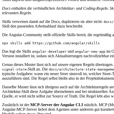
Docs enthalten die verbindlichen Architektur- und Coding-Regeln. Sk
relevanten Regeln.
Skills verweisen damit auf die Docs, duplizieren sie aber nicht:
docs/
Skill den passenden Arbeitsablauf dazu beschreibt.
Die Angular-Community stellt offizielle Skills bereit, die regelmäßig 
npx skills add https://github.com/angular/skills
Das legt die Skills
und
im O
angular-developer
angular-new-app
Version installiert ist, sodass sich Aktualisierungen nachvollziehbar ei
Genau dieses Muster lässt sich auf unsere eigenen Regeln übertrage
-Skill an. Die
signal-store
docs/architecture-state-manageme
typische Aufgaben: wann ein neuer Store sinnvoll ist, welcher Store
auszuführen sind. Die Regel selbst bleibt also in der Projektdokument
Dasselbe Muster lässt sich übrigens auch auf die Architekturregeln a
Architektur-Skill diese Aufgabe übernehmen und bei strukturellen Än
Quelle, er wird nicht selbst zur Source of Truth. Die Regel lebt also w
Zusätzlich ist der
MCP-Server der Angular CLI
nützlich. MCP (Mod
Angular-MCP-Server liefert dem Agenten unter anderem gut kuratierte 
Modells schon etwas älter sind.