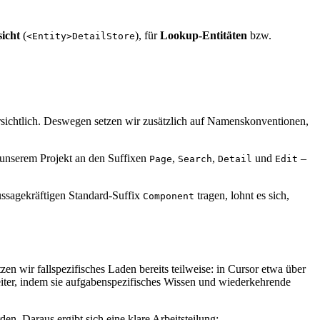
sicht
(
), für
Lookup-Entitäten
bzw.
<Entity>DetailStore
ersichtlich. Deswegen setzen wir zusätzlich auf Namenskonventionen,
unserem Projekt an den Suffixen
,
,
und
–
Page
Search
Detail
Edit
ssagekräftigen Standard-Suffix
tragen, lohnt es sich,
Component
n wir fallspezifisches Laden bereits teilweise: in Cursor etwa über
iter, indem sie aufgabenspezifisches Wissen und wiederkehrende
en. Daraus ergibt sich eine klare Arbeitsteilung: