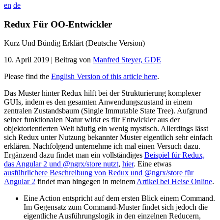
en
de
Redux Für OO-Entwickler
Kurz Und Bündig Erklärt (Deutsche Version)
10. April 2019
| Beitrag von
Manfred Steyer, GDE
Please find the
English Version of this article
here
.
Das Muster hinter Redux hilft bei der Strukturierung komplexer
GUIs, indem es den gesamten Anwendungszustand in einem
zentralen Zustandsbaum (Single Immutable State Tree). Aufgrund
seiner funktionalen Natur wirkt es für Entwickler aus der
objektorientierten Welt häufig ein wenig mystisch. Allerdings lässt
sich Redux unter Nutzung bekannter Muster eigentlich sehr einfach
erklären. Nachfolgend unternehme ich mal einen Versuch dazu.
Ergänzend dazu findet man ein vollständiges
Beispiel für Redux,
das Angular 2 und @ngrx/store nutzt
,
hier
. Eine etwas
ausführlichere Beschreibung von Redux und @ngrx/store für
Angular 2
findet man hingegen in meinem
Artikel bei Heise Online
.
Eine Action entspricht auf dem ersten Blick einem Command.
Im Gegensatz zum Command-Muster findet sich jedoch die
eigentliche Ausführungslogik in den einzelnen Reducern,