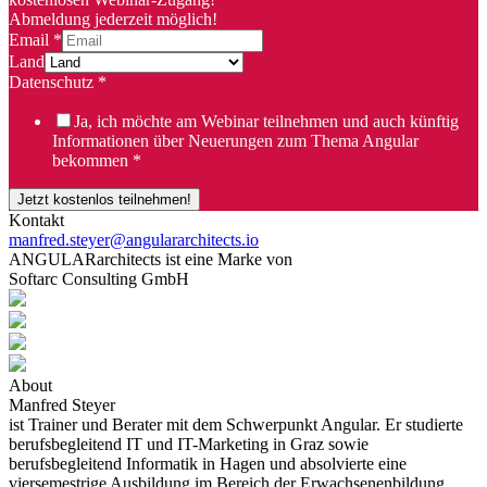
Abmeldung jederzeit möglich!
Email
*
Land
Datenschutz
*
Ja, ich möchte am Webinar teilnehmen und auch künftig
Informationen über Neuerungen zum Thema Angular
bekommen
*
Jetzt kostenlos teilnehmen!
Kontakt
manfred.steyer@angulararchitects.io
ANGULARarchitects ist eine Marke von
Softarc Consulting GmbH
About
Manfred Steyer
ist Trainer und Berater mit dem Schwerpunkt Angular. Er studierte
berufsbegleitend IT und IT-Marketing in Graz sowie
berufsbegleitend Informatik in Hagen und absolvierte eine
viersemestrige Ausbildung im Bereich der Erwachsenenbildung.