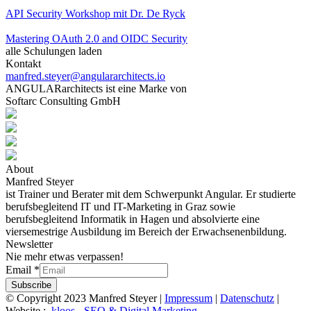
API Security Workshop mit Dr. De Ryck
Mastering OAuth 2.0 and OIDC Security
alle Schulungen laden
Kontakt
manfred.steyer@angulararchitects.io
ANGULARarchitects ist eine Marke von
Softarc Consulting GmbH
About
Manfred Steyer
ist Trainer und Berater mit dem Schwerpunkt Angular. Er studierte
berufsbegleitend IT und IT-Marketing in Graz sowie
berufsbegleitend Informatik in Hagen und absolvierte eine
viersemestrige Ausbildung im Bereich der Erwachsenenbildung.
Newsletter
Nie mehr etwas verpassen!
Email
*
Subscribe
© Copyright 2023 Manfred Steyer |
Impressum
|
Datenschutz
|
Website :
.kloos - SEO & Digital Marketing