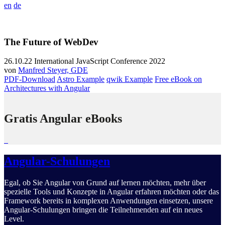
en
de
The Future of WebDev
26.10.22
International JavaScript Conference 2022
von
Manfred Steyer, GDE
PDF-Download
Astro Example
qwik Example
Free eBook on
Architectures with Angular
Gratis Angular eBooks
Angular-Schulungen
Egal, ob Sie Angular von Grund auf lernen möchten, mehr über
spezielle Tools und Konzepte in Angular erfahren möchten oder das
Framework bereits in komplexen Anwendungen einsetzen, unsere
Angular-Schulungen bringen die Teilnehmenden auf ein neues
Level.