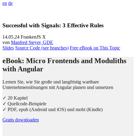
en
de
Successful with Signals: 3 Effective Rules
14.05.24
FrankenJS X
von
Manfred Steyer, GDE
Slides
Source Code (see branches)
Free eBook on This Topic
eBook: Micro Frontends and Moduliths
with Angular
Lernen Sie, wie Sie große und langfristig wartbare
Unternehmenslösungen mit Angular planen und umsetzen
✓ 20 Kapitel
✓ Quellcode-Beispiele
✓ PDF, epub (Android und iOS) und mobi (Kindle)
Gratis downloaden