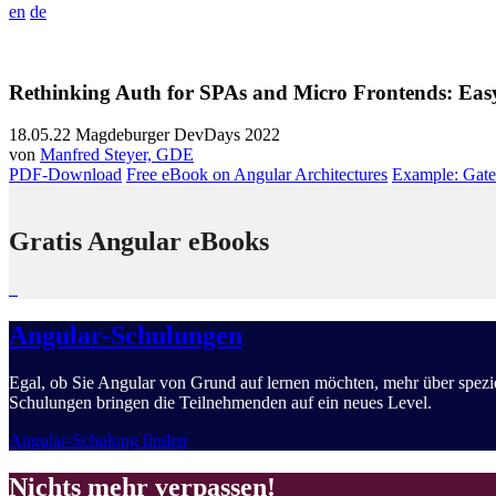
en
de
Rethinking Auth for SPAs and Micro Frontends: Eas
18.05.22
Magdeburger DevDays 2022
von
Manfred Steyer, GDE
PDF-Download
Free eBook on Angular Architectures
Example: Gat
Gratis Angular eBooks
Angular-Schulungen
Egal, ob Sie Angular von Grund auf lernen möchten, mehr über spez
Schulungen bringen die Teilnehmenden auf ein neues Level.
Angular-Schulung finden
Nichts mehr verpassen!