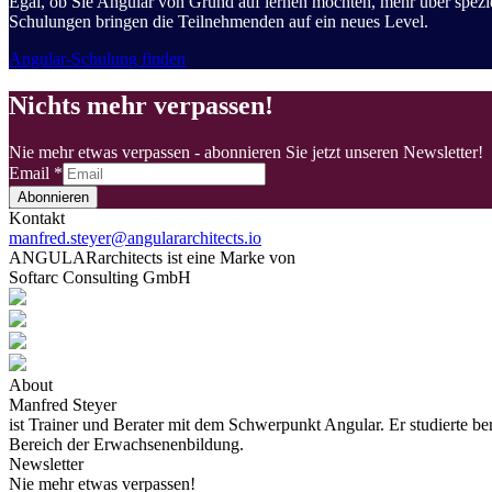
Egal, ob Sie Angular von Grund auf lernen möchten, mehr über spez
Schulungen bringen die Teilnehmenden auf ein neues Level.
Angular-Schulung finden
Nichts mehr verpassen!
Nie mehr etwas verpassen - abonnieren Sie jetzt unseren Newsletter!
Email
*
Abonnieren
Kontakt
manfred.steyer@angulararchitects.io
ANGULARarchitects ist eine Marke von
Softarc Consulting GmbH
About
Manfred Steyer
ist Trainer und Berater mit dem Schwerpunkt Angular. Er studierte b
Bereich der Erwachsenenbildung.
Newsletter
Nie mehr etwas verpassen!