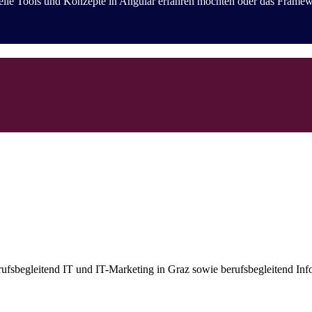
ielle Tools und Konzepte in Angular erfahren möchten oder das Frame
erufsbegleitend IT und IT-Marketing in Graz sowie berufsbegleitend Inf