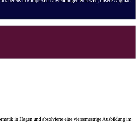
work bereits in komplexen Anwendungen einsetzen, unsere Angular-
ormatik in Hagen und absolvierte eine viersemestrige Ausbildung im