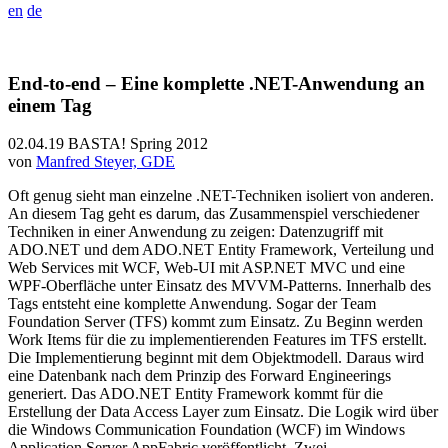
en
de
End-to-end – Eine komplette .NET-Anwendung an
einem Tag
02.04.19
BASTA! Spring 2012
von
Manfred Steyer, GDE
Oft genug sieht man einzelne .NET-Techniken isoliert von anderen.
An diesem Tag geht es darum, das Zusammenspiel verschiedener
Techniken in einer Anwendung zu zeigen: Datenzugriff mit
ADO.NET und dem ADO.NET Entity Framework, Verteilung und
Web Services mit WCF, Web-UI mit ASP.NET MVC und eine
WPF-Oberfläche unter Einsatz des MVVM-Patterns. Innerhalb des
Tags entsteht eine komplette Anwendung. Sogar der Team
Foundation Server (TFS) kommt zum Einsatz. Zu Beginn werden
Work Items für die zu implementierenden Features im TFS erstellt.
Die Implementierung beginnt mit dem Objektmodell. Daraus wird
eine Datenbank nach dem Prinzip des Forward Engineerings
generiert. Das ADO.NET Entity Framework kommt für die
Erstellung der Data Access Layer zum Einsatz. Die Logik wird über
die Windows Communication Foundation (WCF) im Windows
Application Server AppFabric veröffentlicht. Zwei