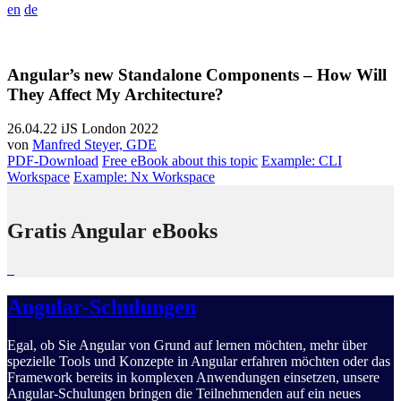
en
de
Angular’s new Standalone Components – How Will
They Affect My Architecture?
26.04.22
iJS London 2022
von
Manfred Steyer, GDE
PDF-Download
Free eBook about this topic
Example: CLI
Workspace
Example: Nx Workspace
Gratis Angular eBooks
Angular-Schulungen
Egal, ob Sie Angular von Grund auf lernen möchten, mehr über
spezielle Tools und Konzepte in Angular erfahren möchten oder das
Framework bereits in komplexen Anwendungen einsetzen, unsere
Angular-Schulungen bringen die Teilnehmenden auf ein neues