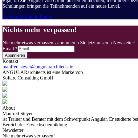
Egal, ob Sie Angular von Grund auf lernen möchten, mehr über spez
Schulungen bringen die Teilnehmenden auf ein neues Level.
Angular-Schulung finden
Nichts mehr verpassen!
Nie mehr etwas verpassen - abonnieren Sie jetzt unseren Newsletter!
Email
*
Abonnieren
Kontakt
manfred.steyer@angulararchitects.io
ANGULARarchitects ist eine Marke von
Softarc Consulting GmbH
About
Manfred Steyer
ist Trainer und Berater mit dem Schwerpunkt Angular. Er studierte b
Bereich der Erwachsenenbildung.
Newsletter
Nie mehr etwas verpassen!