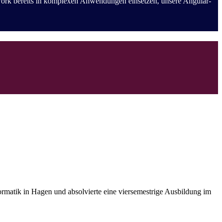
work bereits in komplexen Anwendungen einsetzen, unsere Angular-
ormatik in Hagen und absolvierte eine viersemestrige Ausbildung im