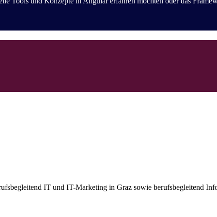
ielle Tools und Konzepte in Angular erfahren möchten oder das Frame
erufsbegleitend IT und IT-Marketing in Graz sowie berufsbegleitend Inf