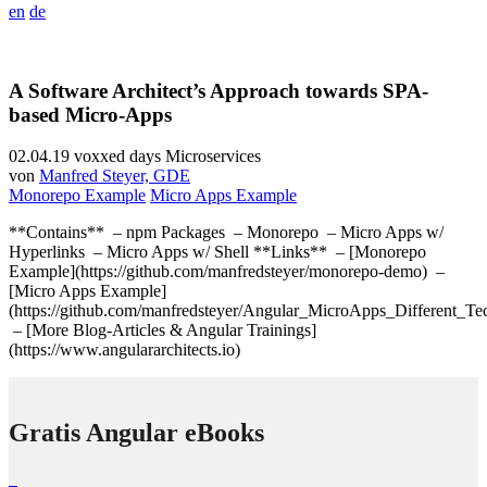
en
de
A Software Architect’s Approach towards SPA-
based Micro-Apps
02.04.19
voxxed days Microservices
von
Manfred Steyer, GDE
Monorepo Example
Micro Apps Example
**Contains** – npm Packages – Monorepo – Micro Apps w/
Hyperlinks – Micro Apps w/ Shell **Links** – [Monorepo
Example](https://github.com/manfredsteyer/monorepo-demo) –
[Micro Apps Example]
(https://github.com/manfredsteyer/Angular_MicroApps_Different_Te
– [More Blog-Articles & Angular Trainings]
(https://www.angulararchitects.io)
Gratis Angular eBooks