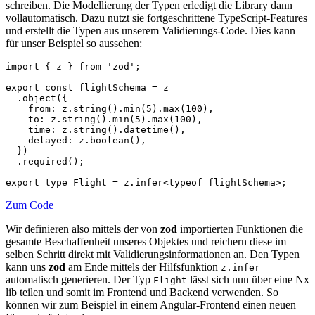
schreiben. Die Modellierung der Typen erledigt die Library dann
vollautomatisch. Dazu nutzt sie fortgeschrittene TypeScript-Features
und erstellt die Typen aus unserem Validierungs-Code. Dies kann
für unser Beispiel so aussehen:
import { z } from 'zod';

export const flightSchema = z

  .object({

    from: z.string().min(5).max(100),

    to: z.string().min(5).max(100),

    time: z.string().datetime(),

    delayed: z.boolean(),

  })

  .required();

export type Flight = z.infer<typeof flightSchema>;
Zum Code
Wir definieren also mittels der von
zod
importierten Funktionen die
gesamte Beschaffenheit unseres Objektes und reichern diese im
selben Schritt direkt mit Validierungsinformationen an. Den Typen
kann uns
zod
am Ende mittels der Hilfsfunktion
z.infer
automatisch generieren. Der Typ
lässt sich nun über eine Nx
Flight
lib teilen und somit im Frontend und Backend verwenden. So
können wir zum Beispiel in einem Angular-Frontend einen neuen