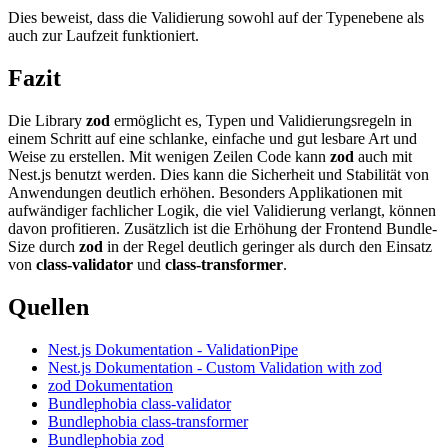
Dies beweist, dass die Validierung sowohl auf der Typenebene als
auch zur Laufzeit funktioniert.
Fazit
Die Library
zod
ermöglicht es, Typen und Validierungsregeln in
einem Schritt auf eine schlanke, einfache und gut lesbare Art und
Weise zu erstellen. Mit wenigen Zeilen Code kann
zod
auch mit
Nest.js benutzt werden. Dies kann die Sicherheit und Stabilität von
Anwendungen deutlich erhöhen. Besonders Applikationen mit
aufwändiger fachlicher Logik, die viel Validierung verlangt, können
davon profitieren. Zusätzlich ist die Erhöhung der Frontend Bundle-
Size durch
zod
in der Regel deutlich geringer als durch den Einsatz
von
class-validator
und
class-transformer
.
Quellen
Nest.js Dokumentation - ValidationPipe
Nest.js Dokumentation - Custom Validation with zod
zod Dokumentation
Bundlephobia class-validator
Bundlephobia class-transformer
Bundlephobia zod