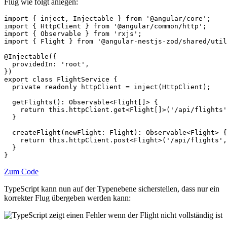
Flug wie folgt anlegen:
import { inject, Injectable } from '@angular/core';

import { HttpClient } from '@angular/common/http';

import { Observable } from 'rxjs';

import { Flight } from '@angular-nestjs-zod/shared/util
@Injectable({

  providedIn: 'root',

})

export class FlightService {

  private readonly httpClient = inject(HttpClient);

  getFlights(): Observable<Flight[]> {

    return this.httpClient.get<Flight[]>('/api/flights'
  }

  createFlight(newFlight: Flight): Observable<Flight> {

    return this.httpClient.post<Flight>('/api/flights',
  }

}
Zum Code
TypeScript kann nun auf der Typenebene sicherstellen, dass nur ein
korrekter Flug übergeben werden kann: