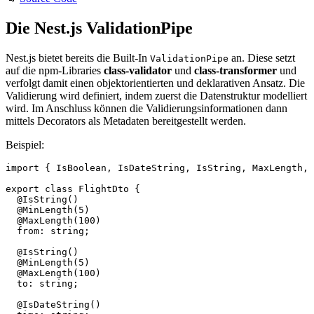
Die Nest.js ValidationPipe
Nest.js bietet bereits die Built-In
an. Diese setzt
ValidationPipe
auf die npm-Libraries
class-validator
und
class-transformer
und
verfolgt damit einen objektorientierten und deklarativen Ansatz. Die
Validierung wird definiert, indem zuerst die Datenstruktur modelliert
wird. Im Anschluss können die Validierungsinformationen dann
mittels Decorators als Metadaten bereitgestellt werden.
Beispiel:
import { IsBoolean, IsDateString, IsString, MaxLength, 
export class FlightDto {

  @IsString()

  @MinLength(5)

  @MaxLength(100)

  from: string;

  @IsString()

  @MinLength(5)

  @MaxLength(100)

  to: string;

  @IsDateString()
