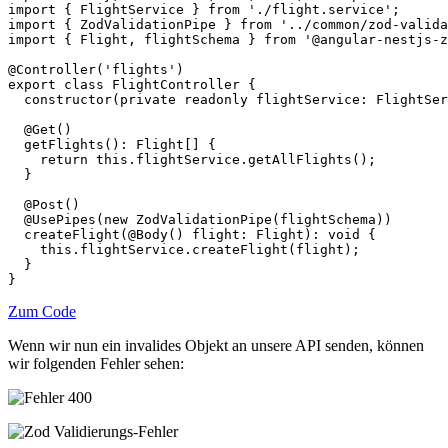
import { FlightService } from './flight.service';

import { ZodValidationPipe } from '../common/zod-valida
import { Flight, flightSchema } from '@angular-nestjs-z
@Controller('flights')

export class FlightController {

  constructor(private readonly flightService: FlightSer
  @Get()

  getFlights(): Flight[] {

    return this.flightService.getAllFlights();

  }

  @Post()

  @UsePipes(new ZodValidationPipe(flightSchema))

  createFlight(@Body() flight: Flight): void {

    this.flightService.createFlight(flight);

  }

}
Zum Code
Wenn wir nun ein invalides Objekt an unsere API senden, können
wir folgenden Fehler sehen: