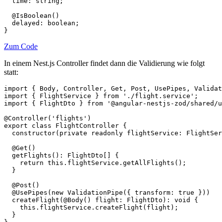
  time: string;

  @IsBoolean()

  delayed: boolean;

}
Zum Code
In einem Nest.js Controller findet dann die Validierung wie folgt
statt:
import { Body, Controller, Get, Post, UsePipes, Validat
import { FlightService } from './flight.service';

import { FlightDto } from '@angular-nestjs-zod/shared/u
@Controller('flights')

export class FlightController {

  constructor(private readonly flightService: FlightSer
  @Get()

  getFlights(): FlightDto[] {

    return this.flightService.getAllFlights();

  }

  @Post()

  @UsePipes(new ValidationPipe({ transform: true }))

  createFlight(@Body() flight: FlightDto): void {

    this.flightService.createFlight(flight);

  }
