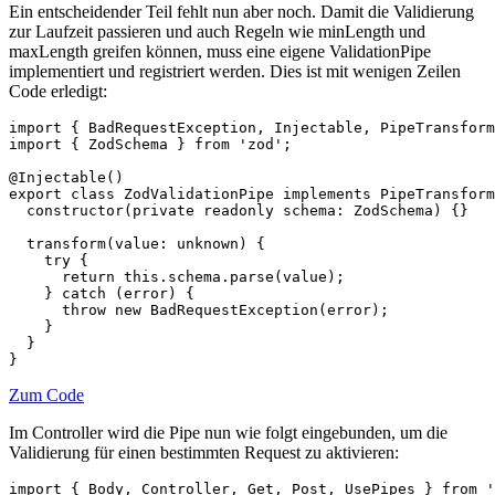
Ein entscheidender Teil fehlt nun aber noch. Damit die Validierung
zur Laufzeit passieren und auch Regeln wie minLength und
maxLength greifen können, muss eine eigene ValidationPipe
implementiert und registriert werden. Dies ist mit wenigen Zeilen
Code erledigt:
import { BadRequestException, Injectable, PipeTransform
import { ZodSchema } from 'zod';

@Injectable()

export class ZodValidationPipe implements PipeTransform
  constructor(private readonly schema: ZodSchema) {}

  transform(value: unknown) {

    try {

      return this.schema.parse(value);

    } catch (error) {

      throw new BadRequestException(error);

    }

  }

}
Zum Code
Im Controller wird die Pipe nun wie folgt eingebunden, um die
Validierung für einen bestimmten Request zu aktivieren:
import { Body, Controller, Get, Post, UsePipes } from '