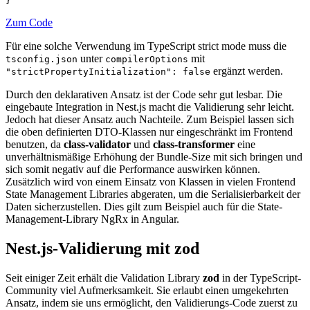
}
Zum Code
Für eine solche Verwendung im TypeScript strict mode muss die
unter
mit
tsconfig.json
compilerOptions
ergänzt werden.
"strictPropertyInitialization": false
Durch den deklarativen Ansatz ist der Code sehr gut lesbar. Die
eingebaute Integration in Nest.js macht die Validierung sehr leicht.
Jedoch hat dieser Ansatz auch Nachteile. Zum Beispiel lassen sich
die oben definierten DTO-Klassen nur eingeschränkt im Frontend
benutzen, da
class-validator
und
class-transformer
eine
unverhältnismäßige Erhöhung der Bundle-Size mit sich bringen und
sich somit negativ auf die Performance auswirken können.
Zusätzlich wird von einem Einsatz von Klassen in vielen Frontend
State Management Libraries abgeraten, um die Serialisierbarkeit der
Daten sicherzustellen. Dies gilt zum Beispiel auch für die State-
Management-Library NgRx in Angular.
Nest.js-Validierung mit zod
Seit einiger Zeit erhält die Validation Library
zod
in der TypeScript-
Community viel Aufmerksamkeit. Sie erlaubt einen umgekehrten
Ansatz, indem sie uns ermöglicht, den Validierungs-Code zuerst zu